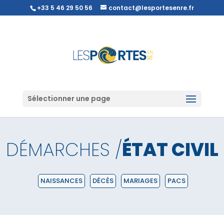
+33 5 46 29 50 56
contact@lesportesenre.fr
Sélectionner une page
DÉMARCHES /
ÉTAT CIVIL
NAISSANCES
DÉCÈS
MARIAGES
PACS