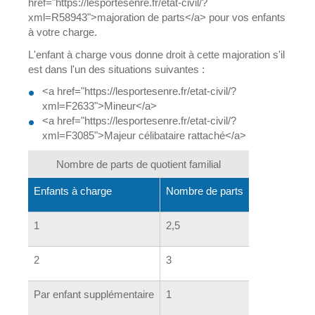
href="https://lesportesenre.fr/etat-civil/?
xml=R58943">majoration de parts</a> pour vos enfants
à votre charge.
L'enfant à charge vous donne droit à cette majoration s'il
est dans l'un des situations suivantes :
<a href="https://lesportesenre.fr/etat-civil/?
xml=F2633">Mineur</a>
<a href="https://lesportesenre.fr/etat-civil/?
xml=F3085">Majeur célibataire rattaché</a>
Nombre de parts de quotient familial
Enfants à charge
Nombre de parts
1
2,5
2
3
Par enfant supplémentaire
1