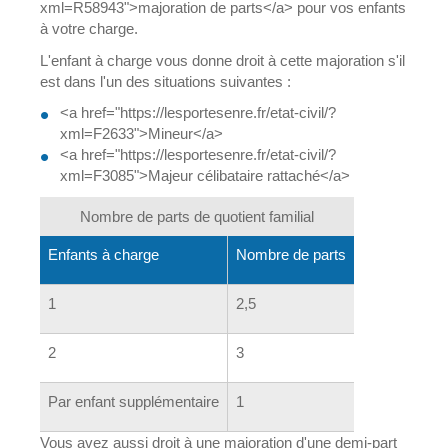
xml=R58943">majoration de parts</a> pour vos enfants
à votre charge.
L'enfant à charge vous donne droit à cette majoration s'il
est dans l'un des situations suivantes :
<a href="https://lesportesenre.fr/etat-civil/?
xml=F2633">Mineur</a>
<a href="https://lesportesenre.fr/etat-civil/?
xml=F3085">Majeur célibataire rattaché</a>
Nombre de parts de quotient familial
Enfants à charge
Nombre de parts
1
2,5
2
3
Par enfant supplémentaire
1
Vous avez aussi droit à une majoration d'une demi-part