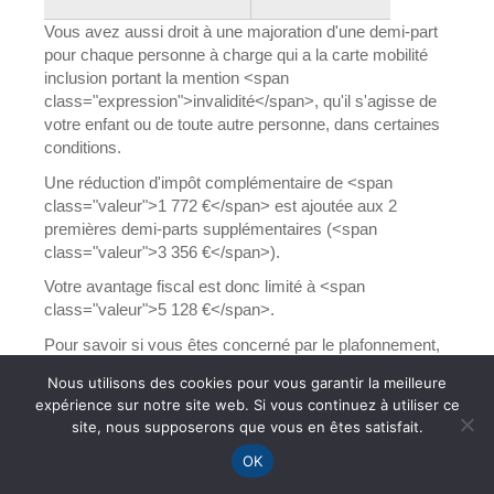
Vous avez aussi droit à une majoration d'une demi-part
pour chaque personne à charge qui a la carte mobilité
inclusion portant la mention <span
class="expression">invalidité</span>, qu'il s'agisse de
votre enfant ou de toute autre personne, dans certaines
conditions.
Une réduction d'impôt complémentaire de <span
class="valeur">1 772 €</span> est ajoutée aux 2
premières demi-parts supplémentaires (<span
class="valeur">3 356 €</span>).
Votre avantage fiscal est donc limité à <span
class="valeur">5 128 €</span>.
Pour savoir si vous êtes concerné par le plafonnement,
le service des impôts compare les résultats des 2
Nous utilisons des cookies pour vous garantir la meilleure
calculs suivants :
expérience sur notre site web. Si vous continuez à utiliser ce
Impôt calculé sur 1 part, diminué du montant du
site, nous supposerons que vous en êtes satisfait.
plafond correspondant aux majorations de <a
OK
href="https://lesportesenre.fr/etat-civil/?