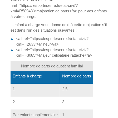
href="https://lesportesenre.fr/etat-civil/?
xml=R58943">majoration de parts</a> pour vos enfants
à votre charge.
L'enfant à charge vous donne droit à cette majoration s'il
est dans l'un des situations suivantes :
<a href="https://lesportesenre.fr/etat-civil/?
xml=F2633">Mineur</a>
<a href="https://lesportesenre.fr/etat-civil/?
xml=F3085">Majeur célibataire rattaché</a>
Nombre de parts de quotient familial
Enfants à charge
Nombre de parts
1
2,5
2
3
Par enfant supplémentaire
1