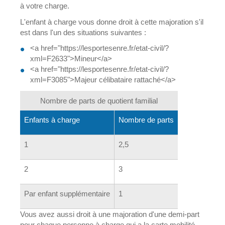
à votre charge.
L'enfant à charge vous donne droit à cette majoration s'il
est dans l'un des situations suivantes :
<a href="https://lesportesenre.fr/etat-civil/?
xml=F2633">Mineur</a>
<a href="https://lesportesenre.fr/etat-civil/?
xml=F3085">Majeur célibataire rattaché</a>
Nombre de parts de quotient familial
Enfants à charge
Nombre de parts
1
2,5
2
3
Par enfant supplémentaire
1
Vous avez aussi droit à une majoration d'une demi-part
pour chaque personne à charge qui a la carte mobilité