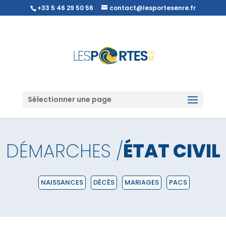
+33 5 46 29 50 56
contact@lesportesenre.fr
Sélectionner une page
DÉMARCHES /
ÉTAT CIVIL
NAISSANCES
DÉCÈS
MARIAGES
PACS