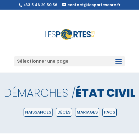
+33 5 46 29 50 56
contact@lesportesenre.fr
Sélectionner une page
DÉMARCHES /
ÉTAT CIVIL
NAISSANCES
DÉCÈS
MARIAGES
PACS