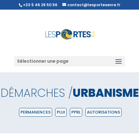
+33 5 46 29 50 56
contact@lesportesenre.fr
Sélectionner une page
DÉMARCHES /
URBANISME
PERMANENCES
PLUI
PPRL
AUTORISATIONS