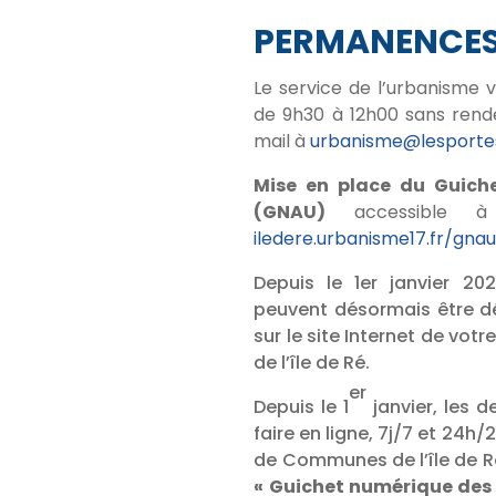
PERMANENCE
Le service de l’urbanisme 
de 9h30 à 12h00 sans rend
mail à
urbanisme@lesportes
Mise en place du Guich
(GNAU)
accessible à
iledere.urbanisme17.fr/gna
Depuis le 1er janvier 20
peuvent désormais être dé
sur le site Internet de 
de l’île de Ré.
er
Depuis le 1
janvier, les 
faire en ligne, 7j/7 et 24
de Communes de l’île de R
« Guichet numérique des