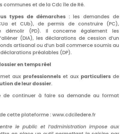
es communes et de la Cdc île de Ré.
ous types de démarches
: les demandes de
(CUa et CUb), de permis de construire (PC),
 démolir (PD). Il concerne également les
’aliéner (DIA), les déclarations de cession d’un
onds artisanal ou d’un bail commerce soumis au
 déclarations préalables (DP).
dossier en temps réel
ermet aux
professionnels
et aux
particuliers
de
lution de leur dossier
.
ble de continuer à faire sa demande au format
on de cette plateforme : www.cdciledere.fr
entre le public et l’administration impose aux
ettre en place un outil permettant la saisine par