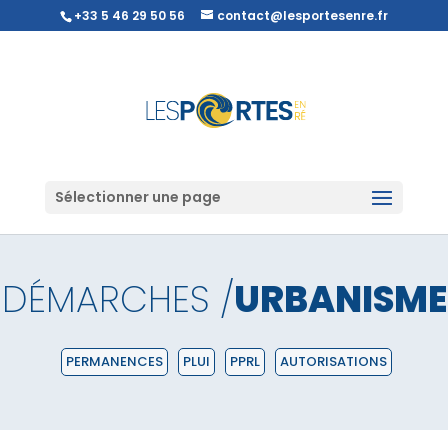
+33 5 46 29 50 56
contact@lesportesenre.fr
Sélectionner une page
DÉMARCHES /
URBANISME
PERMANENCES
PLUI
PPRL
AUTORISATIONS