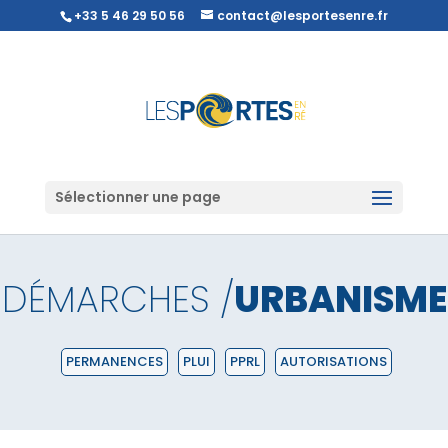
+33 5 46 29 50 56
contact@lesportesenre.fr
Sélectionner une page
DÉMARCHES /
URBANISME
PERMANENCES
PLUI
PPRL
AUTORISATIONS