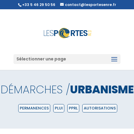
+33 5 46 29 50 56
contact@lesportesenre.fr
Sélectionner une page
DÉMARCHES /
URBANISME
PERMANENCES
PLUI
PPRL
AUTORISATIONS