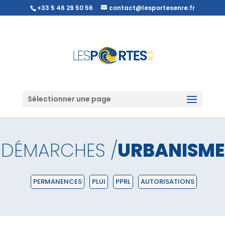
+33 5 46 29 50 56
contact@lesportesenre.fr
Sélectionner une page
DÉMARCHES /
URBANISME
PERMANENCES
PLUI
PPRL
AUTORISATIONS