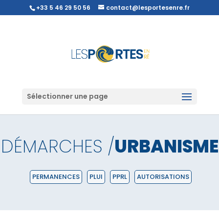
+33 5 46 29 50 56
contact@lesportesenre.fr
Sélectionner une page
DÉMARCHES /
URBANISME
PERMANENCES
PLUI
PPRL
AUTORISATIONS