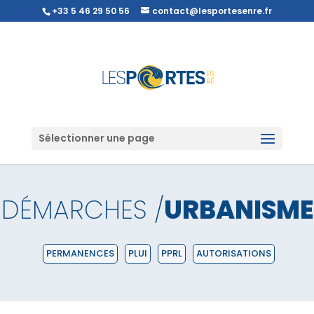
+33 5 46 29 50 56
contact@lesportesenre.fr
Sélectionner une page
DÉMARCHES /
URBANISME
PERMANENCES
PLUI
PPRL
AUTORISATIONS