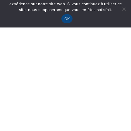
D’URBANISME
expérience sur notre site web. Si vous continuez à utiliser ce
site, nous supposerons que vous en êtes satisfait.
(infos du site Service-Public.fr)
OK
Vérifié le 08/07/2022 - Direction de l'information
légale et administrative (Premier ministre)
La notion de surface de plancher ne vous
dit rien ? Vous ne savez pas comment elle
est calculée ? Pourquoi faut-il mesurer la
surface de plancher ? Nous vous
expliquons comment procéder.
La <a
href="https://lesportesenre.fr/demarches-
administratives/urbanisme/?
xml=R11405">surface de plancher </a>de
la construction correspond à la <span
class="miseenevidence">somme des
surfaces closes et couvertes</span>,
sous une hauteur de plafond <span
class="miseenevidence">supérieure à