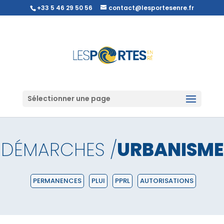
+33 5 46 29 50 56
contact@lesportesenre.fr
Sélectionner une page
DÉMARCHES /
URBANISME
PERMANENCES
PLUI
PPRL
AUTORISATIONS