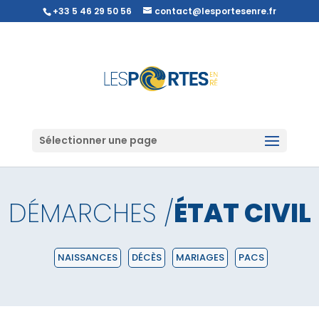
+33 5 46 29 50 56
contact@lesportesenre.fr
Sélectionner une page
DÉMARCHES /
ÉTAT CIVIL
NAISSANCES
DÉCÈS
MARIAGES
PACS