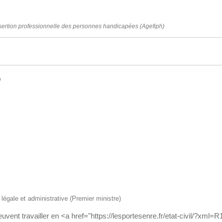
insertion professionnelle des personnes handicapées (Agefiph)
e
n légale et administrative (Premier ministre)
vent travailler en <a href="https://lesportesenre.fr/etat-civil/?xml=R