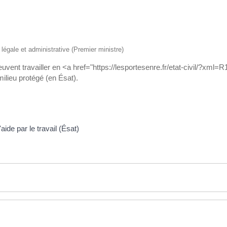
n légale et administrative (Premier ministre)
vent travailler en <a href="https://lesportesenre.fr/etat-civil/?xml=R
milieu protégé (en Ésat).
aide par le travail (Ésat)