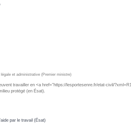
e
n légale et administrative (Premier ministre)
vent travailler en <a href="https://lesportesenre.fr/etat-civil/?xml=R
milieu protégé (en Ésat).
aide par le travail (Ésat)