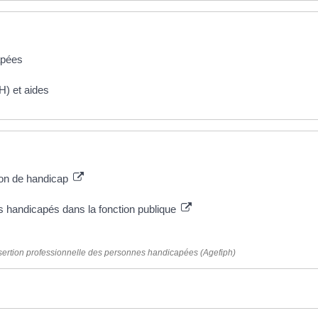
apées
H) et aides
ion de handicap
rs handicapés dans la fonction publique
insertion professionnelle des personnes handicapées (Agefiph)