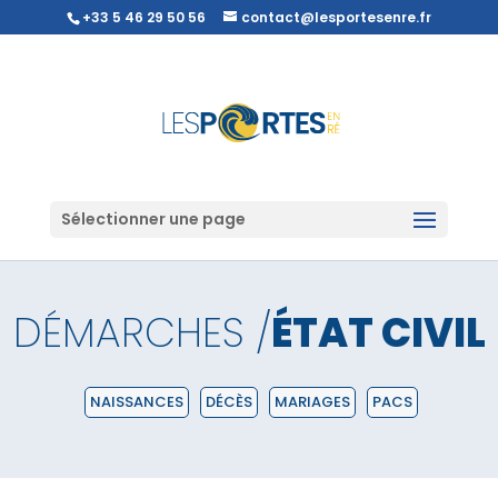
+33 5 46 29 50 56
contact@lesportesenre.fr
Sélectionner une page
DÉMARCHES /
ÉTAT CIVIL
NAISSANCES
DÉCÈS
MARIAGES
PACS