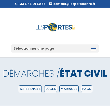
+33 5 46 29 50 56
contact@lesportesenre.fr
Sélectionner une page
DÉMARCHES /
ÉTAT CIVIL
NAISSANCES
DÉCÈS
MARIAGES
PACS