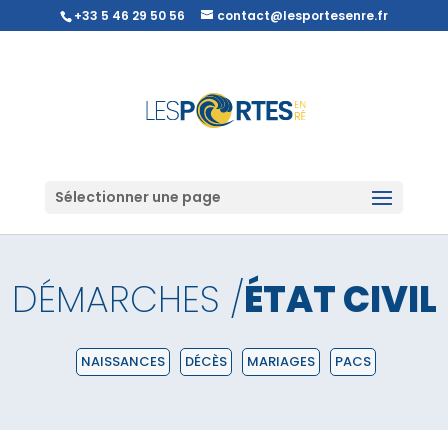
+33 5 46 29 50 56
contact@lesportesenre.fr
Sélectionner une page
DÉMARCHES /
ÉTAT CIVIL
NAISSANCES
DÉCÈS
MARIAGES
PACS