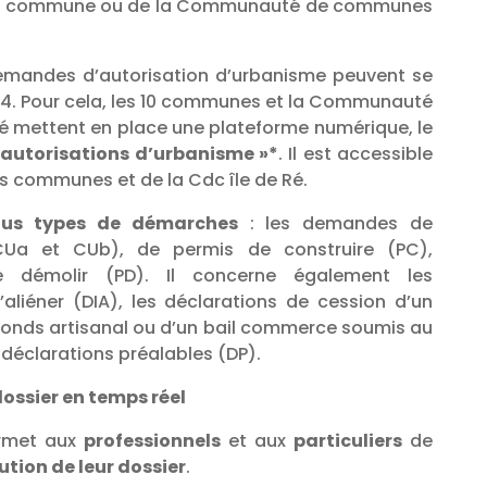
votre commune ou de la Communauté de communes
demandes d’autorisation d’urbanisme peuvent se
h/24. Pour cela, les 10 communes et la Communauté
é mettent en place une plateforme numérique, le
 autorisations d’urbanisme »*
. Il est accessible
es communes et de la Cdc île de Ré.
ous types de démarches
: les demandes de
(CUa et CUb), de permis de construire (PC),
 démolir (PD). Il concerne également les
’aliéner (DIA), les déclarations de cession d’un
onds artisanal ou d’un bail commerce soumis au
 déclarations préalables (DP).
dossier en temps réel
ermet aux
professionnels
et aux
particuliers
de
lution de leur dossier
.