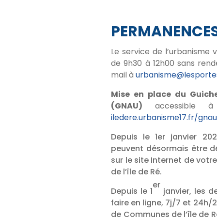
PERMANENCE
Le service de l’urbanisme 
de 9h30 à 12h00 sans rend
mail à
urbanisme@lesportes
Mise en place du Guich
(GNAU)
accessible à
iledere.urbanisme17.fr/gna
Depuis le 1er janvier 20
peuvent désormais être dé
sur le site Internet de 
de l’île de Ré.
er
Depuis le 1
janvier, les 
faire en ligne, 7j/7 et 24
de Communes de l’île de R