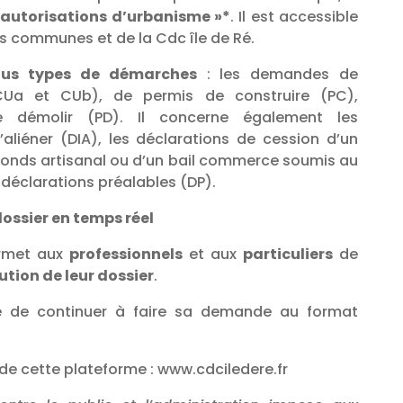
 autorisations d’urbanisme »*
. Il est accessible
es communes et de la Cdc île de Ré.
ous types de démarches
: les demandes de
(CUa et CUb), de permis de construire (PC),
 démolir (PD). Il concerne également les
’aliéner (DIA), les déclarations de cession d’un
onds artisanal ou d’un bail commerce soumis au
 déclarations préalables (DP).
dossier en temps réel
ermet aux
professionnels
et aux
particuliers
de
lution de leur dossier
.
ble de continuer à faire sa demande au format
on de cette plateforme : www.cdciledere.fr