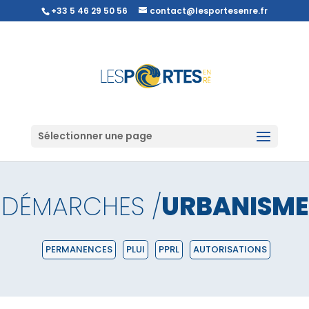
+33 5 46 29 50 56
contact@lesportesenre.fr
Sélectionner une page
DÉMARCHES /
URBANISME
PERMANENCES
PLUI
PPRL
AUTORISATIONS