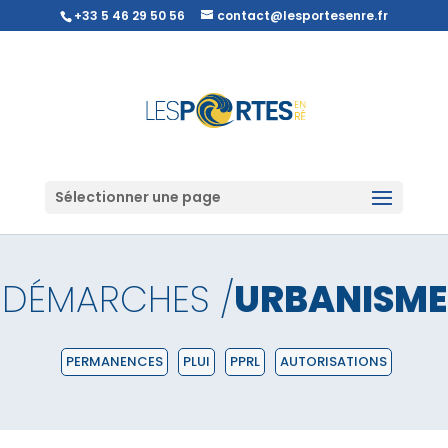
+33 5 46 29 50 56
contact@lesportesenre.fr
Sélectionner une page
DÉMARCHES /
URBANISME
PERMANENCES
PLUI
PPRL
AUTORISATIONS