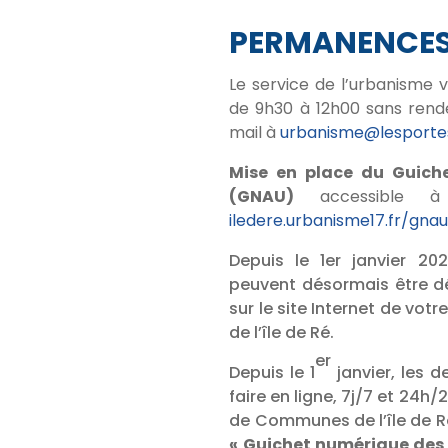
PERMANENCE
Le service de l’urbanisme 
de 9h30 à 12h00 sans rend
mail à
urbanisme@lesportes
Mise en place du Guich
(GNAU)
accessible à
iledere.urbanisme17.fr/gna
Depuis le 1er janvier 20
peuvent désormais être dé
sur le site Internet de 
de l’île de Ré.
er
Depuis le 1
janvier, les 
faire en ligne, 7j/7 et 24
de Communes de l’île de R
« Guichet numérique des