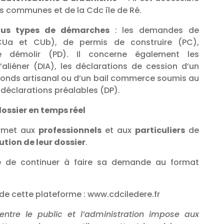
es communes et de la Cdc île de Ré.
ous types de démarches
: les demandes de
(CUa et CUb), de permis de construire (PC),
 démolir (PD). Il concerne également les
’aliéner (DIA), les déclarations de cession d’un
onds artisanal ou d’un bail commerce soumis au
 déclarations préalables (DP).
dossier en temps réel
ermet aux
professionnels
et aux
particuliers
de
lution de leur dossier
.
ble de continuer à faire sa demande au format
on de cette plateforme : www.cdciledere.fr
entre le public et l’administration impose aux