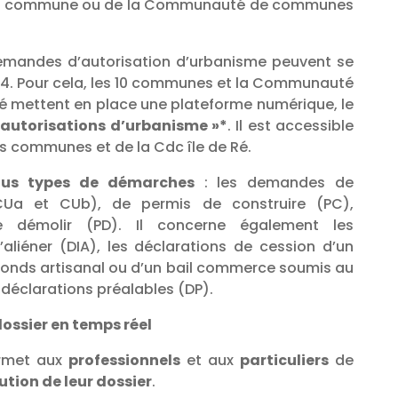
votre commune ou de la Communauté de communes
demandes d’autorisation d’urbanisme peuvent se
h/24. Pour cela, les 10 communes et la Communauté
é mettent en place une plateforme numérique, le
 autorisations d’urbanisme »*
. Il est accessible
es communes et de la Cdc île de Ré.
ous types de démarches
: les demandes de
(CUa et CUb), de permis de construire (PC),
 démolir (PD). Il concerne également les
’aliéner (DIA), les déclarations de cession d’un
onds artisanal ou d’un bail commerce soumis au
 déclarations préalables (DP).
dossier en temps réel
ermet aux
professionnels
et aux
particuliers
de
lution de leur dossier
.