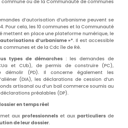
votre commune ou de la Communauté de communes
demandes d’autorisation d’urbanisme peuvent se
h/24. Pour cela, les 10 communes et la Communauté
é mettent en place une plateforme numérique, le
 autorisations d’urbanisme »*
. Il est accessible
es communes et de la Cdc île de Ré.
ous types de démarches
: les demandes de
(CUa et CUb), de permis de construire (PC),
 démolir (PD). Il concerne également les
’aliéner (DIA), les déclarations de cession d’un
onds artisanal ou d’un bail commerce soumis au
 déclarations préalables (DP).
dossier en temps réel
ermet aux
professionnels
et aux
particuliers
de
lution de leur dossier
.