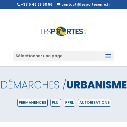
+33 5 46 29 50 56
contact@lesportesenre.fr
Sélectionner une page
DÉMARCHES /
URBANISME
PERMANENCES
PLUI
PPRL
AUTORISATIONS