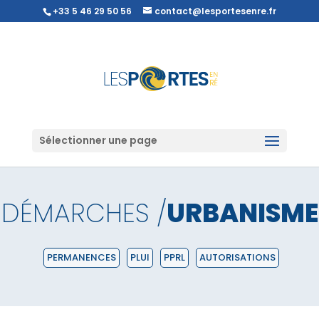
+33 5 46 29 50 56
contact@lesportesenre.fr
Sélectionner une page
DÉMARCHES /
URBANISME
PERMANENCES
PLUI
PPRL
AUTORISATIONS