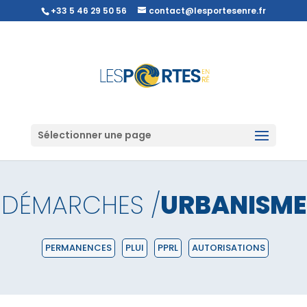
+33 5 46 29 50 56
contact@lesportesenre.fr
Sélectionner une page
DÉMARCHES /
URBANISME
PERMANENCES
PLUI
PPRL
AUTORISATIONS