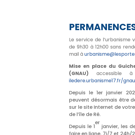
PERMANENCE
Le service de l’urbanisme 
de 9h30 à 12h00 sans rend
mail à
urbanisme@lesportes
Mise en place du Guich
(GNAU)
accessible à
iledere.urbanisme17.fr/gna
Depuis le 1er janvier 20
peuvent désormais être dé
sur le site Internet de 
de l’île de Ré.
er
Depuis le 1
janvier, les 
faire en ligne, 7j/7 et 24