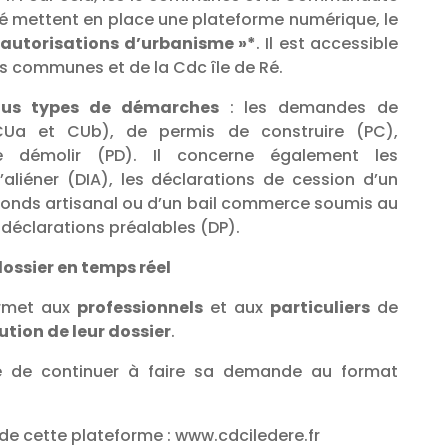
é mettent en place une plateforme numérique, le
 autorisations d’urbanisme »*
. Il est accessible
es communes et de la Cdc île de Ré.
ous types de démarches
: les demandes de
(CUa et CUb), de permis de construire (PC),
 démolir (PD). Il concerne également les
’aliéner (DIA), les déclarations de cession d’un
onds artisanal ou d’un bail commerce soumis au
 déclarations préalables (DP).
dossier en temps réel
ermet aux
professionnels
et aux
particuliers
de
lution de leur dossier
.
ble de continuer à faire sa demande au format
on de cette plateforme : www.cdciledere.fr