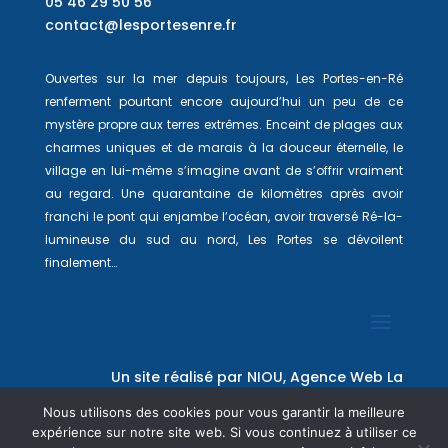
05 46 29 50 56
contact@lesportesenre.fr
Ouvertes sur la mer depuis toujours, Les Portes-en-Ré
renferment pourtant encore aujourd’hui un peu de ce
mystère propre aux terres extrêmes. Enceint de plages aux
charmes uniques et de marais à la douceur éternelle, le
village en lui-même s’imagine avant de s’offrir vraiment
au regard. Une quarantaine de kilomètres après avoir
franchi le pont qui enjambe l’océan, avoir traversé Ré-la-
lumineuse du sud au nord, Les Portes se dévoilent
finalement…
Un site réalisé par
NIOU, Agence Web La
Rochelle
Nous utilisons des cookies pour vous garantir la meilleure
expérience sur notre site web. Si vous continuez à utiliser ce