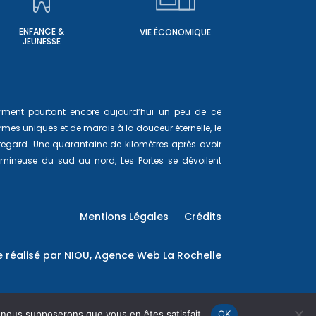
ENFANCE &
VIE ÉCONOMIQUE
JEUNESSE
ferment pourtant encore aujourd’hui un peu de ce
mes uniques et de marais à la douceur éternelle, le
 regard. Une quarantaine de kilomètres après avoir
lumineuse du sud au nord, Les Portes se dévoilent
Mentions Légales
Crédits
e réalisé par
NIOU, Agence Web La Rochelle
e, nous supposerons que vous en êtes satisfait.
OK