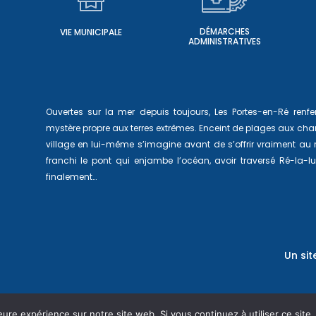
DÉMARCHES
VIE MUNICIPALE
ADMINISTRATIVES
Ouvertes sur la mer depuis toujours, Les Portes-en-Ré ren
mystère propre aux terres extrêmes. Enceint de plages aux char
village en lui-même s’imagine avant de s’offrir vraiment au
franchi le pont qui enjambe l’océan, avoir traversé Ré-la-
finalement…
Un sit
eure expérience sur notre site web. Si vous continuez à utiliser ce sit