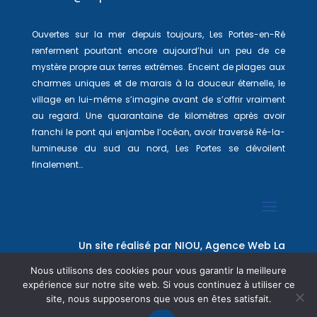
Ouvertes sur la mer depuis toujours, Les Portes-en-Ré
renferment pourtant encore aujourd’hui un peu de ce
mystère propre aux terres extrêmes. Enceint de plages aux
charmes uniques et de marais à la douceur éternelle, le
village en lui-même s’imagine avant de s’offrir vraiment
au regard. Une quarantaine de kilomètres après avoir
franchi le pont qui enjambe l’océan, avoir traversé Ré-la-
lumineuse du sud au nord, Les Portes se dévoilent
finalement…
Un site réalisé par
NIOU, Agence Web La
Rochelle
Nous utilisons des cookies pour vous garantir la meilleure
expérience sur notre site web. Si vous continuez à utiliser ce
site, nous supposerons que vous en êtes satisfait.