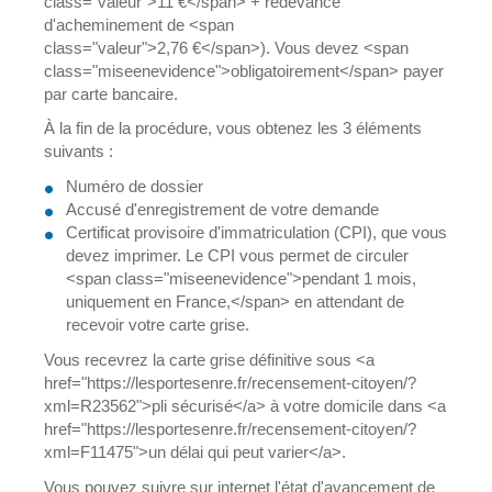
class="valeur">11 €</span> + redevance
d'acheminement de <span
class="valeur">2,76 €</span>). Vous devez <span
class="miseenevidence">obligatoirement</span> payer
par carte bancaire.
À la fin de la procédure, vous obtenez les 3 éléments
suivants :
Numéro de dossier
Accusé d'enregistrement de votre demande
Certificat provisoire d'immatriculation (CPI), que vous
devez imprimer. Le CPI vous permet de circuler
<span class="miseenevidence">pendant 1 mois,
uniquement en France,</span> en attendant de
recevoir votre carte grise.
Vous recevrez la carte grise définitive sous <a
href="https://lesportesenre.fr/recensement-citoyen/?
xml=R23562">pli sécurisé</a> à votre domicile dans <a
href="https://lesportesenre.fr/recensement-citoyen/?
xml=F11475">un délai qui peut varier</a>.
Vous pouvez suivre sur internet l'état d'avancement de