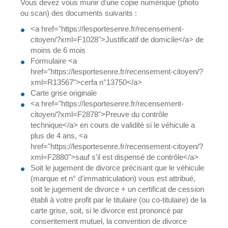
Vous devez vous munir d'une copie numérique (photo
ou scan) des documents suivants :
<a href="https://lesportesenre.fr/recensement-
citoyen/?xml=F1028">Justificatif de domicile</a> de
moins de 6 mois
Formulaire <a
href="https://lesportesenre.fr/recensement-citoyen/?
xml=R13567">cerfa n°13750</a>
Carte grise originale
<a href="https://lesportesenre.fr/recensement-
citoyen/?xml=F2878">Preuve du contrôle
technique</a> en cours de validité si le véhicule a
plus de 4 ans, <a
href="https://lesportesenre.fr/recensement-citoyen/?
xml=F2880">sauf s'il est dispensé de contrôle</a>
Soit le jugement de divorce précisant que le véhicule
(marque et n° d'immatriculation) vous est attribué,
soit le jugement de divorce + un certificat de cession
établi à votre profit par le titulaire (ou co-titulaire) de la
carte grise, soit, si le divorce est prononcé par
consentement mutuel, la convention de divorce