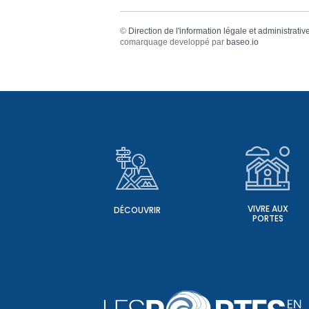
©
Direction de l'information légale et administrativ
comarquage developpé par
baseo.io
VIVRE AUX
DÉCOUVRIR
PORTES