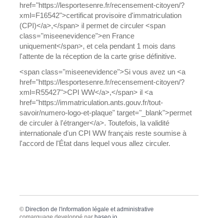
href="https://lesportesenre.fr/recensement-citoyen/?
xml=F16542">certificat provisoire d'immatriculation
(CPI)</a>,</span> il permet de circuler <span
class="miseenevidence">en France
uniquement</span>, et cela pendant 1 mois dans
l'attente de la réception de la carte grise définitive.
<span class="miseenevidence">Si vous avez un <a
href="https://lesportesenre.fr/recensement-citoyen/?
xml=R55427">CPI WW</a>,</span> il <a
href="https://immatriculation.ants.gouv.fr/tout-
savoir/numero-logo-et-plaque" target="_blank">permet
de circuler à l'étranger</a>. Toutefois, la validité
internationale d'un CPI WW français reste soumise à
l'accord de l'État dans lequel vous allez circuler.
©
Direction de l'information légale et administrative
comarquage developpé par
baseo.io