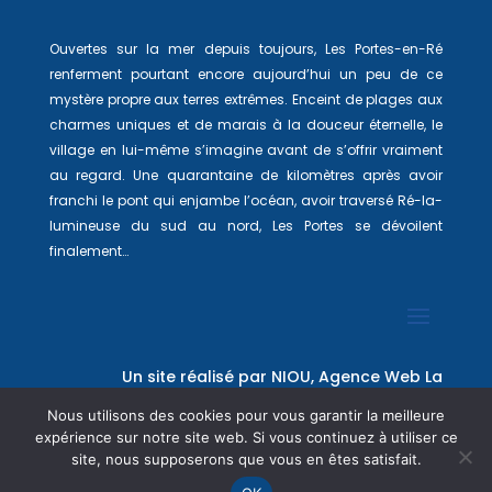
Ouvertes sur la mer depuis toujours, Les Portes-en-Ré
renferment pourtant encore aujourd’hui un peu de ce
mystère propre aux terres extrêmes. Enceint de plages aux
charmes uniques et de marais à la douceur éternelle, le
village en lui-même s’imagine avant de s’offrir vraiment
au regard. Une quarantaine de kilomètres après avoir
franchi le pont qui enjambe l’océan, avoir traversé Ré-la-
lumineuse du sud au nord, Les Portes se dévoilent
finalement…
Un site réalisé par
NIOU, Agence Web La
Rochelle
Nous utilisons des cookies pour vous garantir la meilleure
expérience sur notre site web. Si vous continuez à utiliser ce
site, nous supposerons que vous en êtes satisfait.