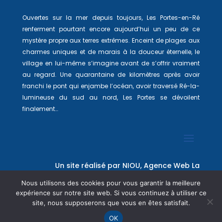
Ouvertes sur la mer depuis toujours, Les Portes-en-Ré
renferment pourtant encore aujourd’hui un peu de ce
mystère propre aux terres extrêmes. Enceint de plages aux
charmes uniques et de marais à la douceur éternelle, le
village en lui-même s’imagine avant de s’offrir vraiment
au regard. Une quarantaine de kilomètres après avoir
franchi le pont qui enjambe l’océan, avoir traversé Ré-la-
lumineuse du sud au nord, Les Portes se dévoilent
finalement…
Un site réalisé par
NIOU, Agence Web La
Rochelle
Nous utilisons des cookies pour vous garantir la meilleure
expérience sur notre site web. Si vous continuez à utiliser ce
site, nous supposerons que vous en êtes satisfait.
OK