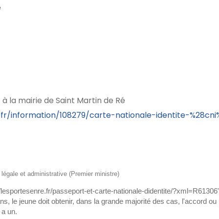
e
 à la mairie de Saint Martin de Ré
/fr/information/108279/carte-nationale-identite-%28cni
n légale et administrative (Premier ministre)
://lesportesenre.fr/passeport-et-carte-nationale-didentite/?xml=R61
s, le jeune doit obtenir, dans la grande majorité des cas, l'accord ou 
 a un.