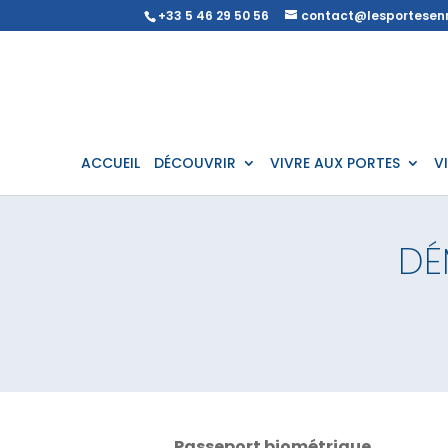
+33 5 46 29 50 56
contact@lesportesenr
ACCUEIL
DÉCOUVRIR
VIVRE AUX PORTES
V
DÉ
Passeport biométrique