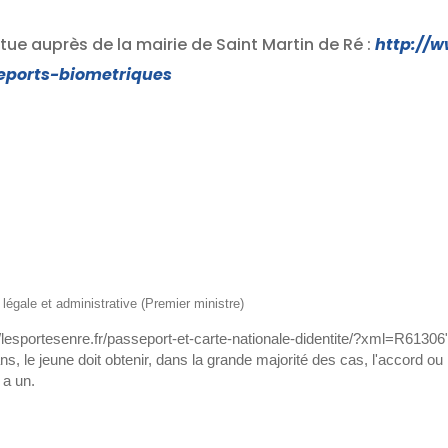
ue auprès de la mairie de Saint Martin de Ré :
http://
seports-biometriques
n légale et administrative (Premier ministre)
://lesportesenre.fr/passeport-et-carte-nationale-didentite/?xml=R61
s, le jeune doit obtenir, dans la grande majorité des cas, l'accord ou 
 a un.