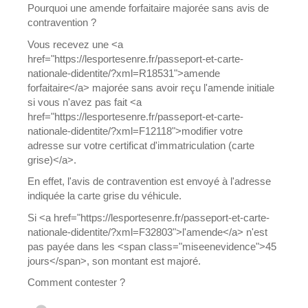
Pourquoi une amende forfaitaire majorée sans avis de
contravention ?
Vous recevez une <a
href="https://lesportesenre.fr/passeport-et-carte-
nationale-didentite/?xml=R18531">amende
forfaitaire</a> majorée sans avoir reçu l'amende initiale
si vous n'avez pas fait <a
href="https://lesportesenre.fr/passeport-et-carte-
nationale-didentite/?xml=F12118">modifier votre
adresse sur votre certificat d'immatriculation (carte
grise)</a>.
En effet, l'avis de contravention est envoyé à l'adresse
indiquée la carte grise du véhicule.
Si <a href="https://lesportesenre.fr/passeport-et-carte-
nationale-didentite/?xml=F32803">l'amende</a> n'est
pas payée dans les <span class="miseenevidence">45
jours</span>, son montant est majoré.
Comment contester ?