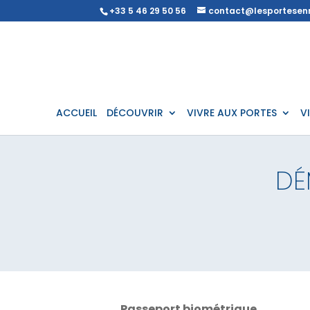
+33 5 46 29 50 56
contact@lesportesenr
ACCUEIL
DÉCOUVRIR
VIVRE AUX PORTES
V
DÉ
Passeport biométrique