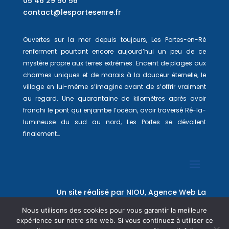
05 46 29 50 56
contact@lesportesenre.fr
Ouvertes sur la mer depuis toujours, Les Portes-en-Ré
renferment pourtant encore aujourd’hui un peu de ce
mystère propre aux terres extrêmes. Enceint de plages aux
charmes uniques et de marais à la douceur éternelle, le
village en lui-même s’imagine avant de s’offrir vraiment
au regard. Une quarantaine de kilomètres après avoir
franchi le pont qui enjambe l’océan, avoir traversé Ré-la-
lumineuse du sud au nord, Les Portes se dévoilent
finalement…
Un site réalisé par
NIOU, Agence Web La
Rochelle
Nous utilisons des cookies pour vous garantir la meilleure
expérience sur notre site web. Si vous continuez à utiliser ce