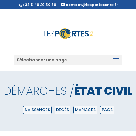
+33 5 46 29 50 56
contact@lesportesenre.fr
Sélectionner une page
DÉMARCHES /
ÉTAT CIVIL
NAISSANCES
DÉCÈS
MARIAGES
PACS