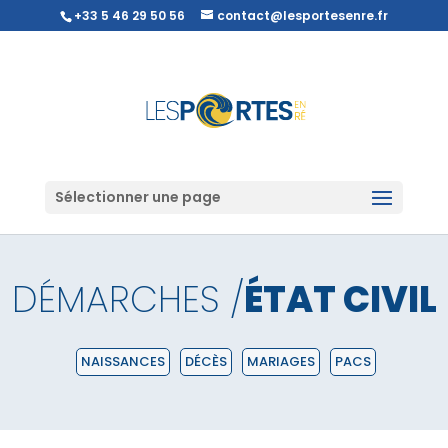
+33 5 46 29 50 56
contact@lesportesenre.fr
Sélectionner une page
DÉMARCHES /
ÉTAT CIVIL
NAISSANCES
DÉCÈS
MARIAGES
PACS