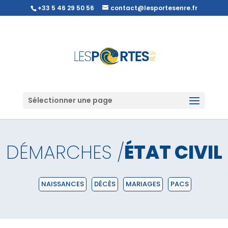
+33 5 46 29 50 56
contact@lesportesenre.fr
Sélectionner une page
DÉMARCHES /
ÉTAT CIVIL
NAISSANCES
DÉCÈS
MARIAGES
PACS