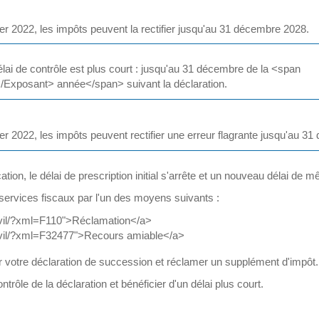
vier 2022, les impôts peuvent la rectifier jusqu'au 31 décembre 2028.
le délai de contrôle est plus court : jusqu'au 31 décembre de la <span
xposant> année</span> suivant la déclaration.
vier 2022, les impôts peuvent rectifier une erreur flagrante jusqu'au 3
ation, le délai de prescription initial s'arrête et un nouveau délai de
services fiscaux par l'un des moyens suivants :
-civil/?xml=F110">Réclamation</a>
-civil/?xml=F32477">Recours amiable</a>
r votre déclaration de succession et réclamer un supplément d'impôt.
e de la déclaration et bénéficier d'un délai plus court.