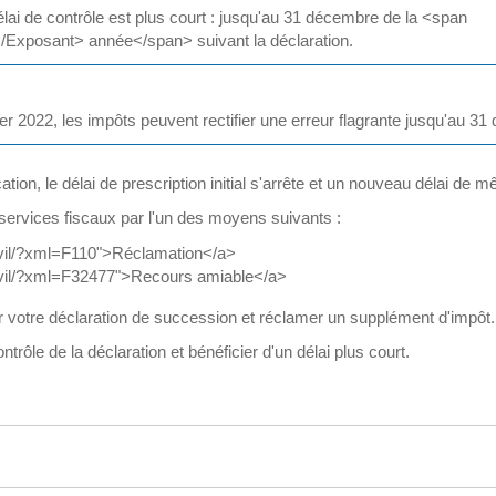
le délai de contrôle est plus court : jusqu'au 31 décembre de la <span
xposant> année</span> suivant la déclaration.
vier 2022, les impôts peuvent rectifier une erreur flagrante jusqu'au 3
ation, le délai de prescription initial s'arrête et un nouveau délai de
services fiscaux par l'un des moyens suivants :
-civil/?xml=F110">Réclamation</a>
-civil/?xml=F32477">Recours amiable</a>
r votre déclaration de succession et réclamer un supplément d'impôt.
e de la déclaration et bénéficier d'un délai plus court.