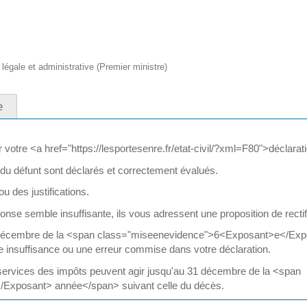
n légale et administrative (Premier ministre)
e
votre <a href="https://lesportesenre.fr/etat-civil/?xml=F80">déclarat
 du défunt sont déclarés et correctement évalués.
u des justifications.
onse semble insuffisante, ils vous adressent une proposition de rectifi
1 décembre de la <span class="miseenevidence">6<Exposant>e</Expo
ne insuffisance ou une erreur commise dans votre déclaration.
s services des impôts peuvent agir jusqu'au 31 décembre de la <span
Exposant> année</span> suivant celle du décès.