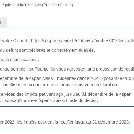
n légale et administrative (Premier ministre)
e
votre <a href="https://lesportesenre.fr/etat-civil/?xml=F80">déclarat
 du défunt sont déclarés et correctement évalués.
u des justifications.
onse semble insuffisante, ils vous adressent une proposition de rectifi
1 décembre de la <span class="miseenevidence">6<Exposant>e</Expo
ne insuffisance ou une erreur commise dans votre déclaration.
s services des impôts peuvent agir jusqu'au 31 décembre de la <span
Exposant> année</span> suivant celle du décès.
vier 2022, les impôts peuvent la rectifier jusqu'au 31 décembre 2028.