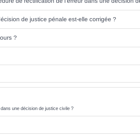
ure de rectification de l'erreur dans une décision d
cision de justice pénale est-elle corrigée ?
cours ?
 dans une décision de justice civile ?