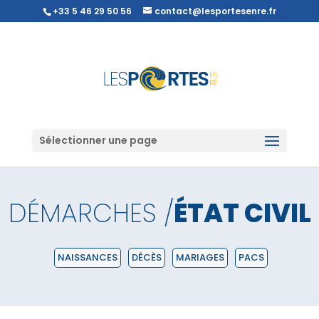
+33 5 46 29 50 56
contact@lesportesenre.fr
Sélectionner une page
DÉMARCHES /
ÉTAT CIVIL
NAISSANCES
DÉCÈS
MARIAGES
PACS