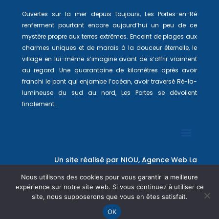
Ouvertes sur la mer depuis toujours, Les Portes-en-Ré
renferment pourtant encore aujourd’hui un peu de ce
mystère propre aux terres extrêmes. Enceint de plages aux
charmes uniques et de marais à la douceur éternelle, le
village en lui-même s’imagine avant de s’offrir vraiment
au regard. Une quarantaine de kilomètres après avoir
franchi le pont qui enjambe l’océan, avoir traversé Ré-la-
lumineuse du sud au nord, Les Portes se dévoilent
finalement…
Un site réalisé par
NIOU, Agence Web La
Rochelle
Nous utilisons des cookies pour vous garantir la meilleure
expérience sur notre site web. Si vous continuez à utiliser ce
site, nous supposerons que vous en êtes satisfait.
OK