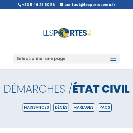
+33 5 46 29 50 56
contact@lesportesenre.fr
Sélectionner une page
DÉMARCHES /
ÉTAT CIVIL
NAISSANCES
DÉCÈS
MARIAGES
PACS