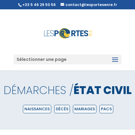
+33 5 46 29 50 56
contact@lesportesenre.fr
Sélectionner une page
DÉMARCHES /
ÉTAT CIVIL
NAISSANCES
DÉCÈS
MARIAGES
PACS