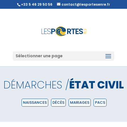
+33 5 46 29 50 56
contact@lesportesenre.fr
Sélectionner une page
DÉMARCHES /
ÉTAT CIVIL
NAISSANCES
DÉCÈS
MARIAGES
PACS