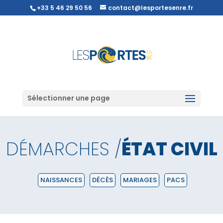
+33 5 46 29 50 56
contact@lesportesenre.fr
Sélectionner une page
DÉMARCHES /
ÉTAT CIVIL
NAISSANCES
DÉCÈS
MARIAGES
PACS