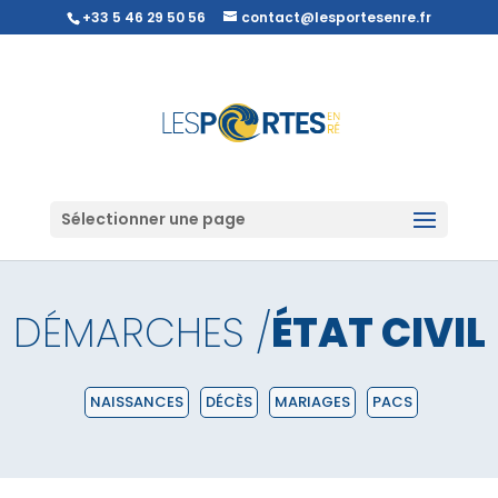
+33 5 46 29 50 56
contact@lesportesenre.fr
Sélectionner une page
DÉMARCHES /
ÉTAT CIVIL
NAISSANCES
DÉCÈS
MARIAGES
PACS