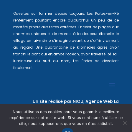
Ouvertes sur la mer depuis toujours, Les Portes-en-Ré
renferment pourtant encore aujourd’hui un peu de ce
mystère propre aux terres extrêmes. Enceint de plages aux
charmes uniques et de marais à la douceur éternelle, le
village en lui-même s’imagine avant de s’offrir vraiment
au regard. Une quarantaine de kilomètres après avoir
franchi le pont qui enjambe l’océan, avoir traversé Ré-la-
lumineuse du sud au nord, Les Portes se dévoilent
finalement…
Un site réalisé par
NIOU, Agence Web La
Rochelle
Nous utilisons des cookies pour vous garantir la meilleure
expérience sur notre site web. Si vous continuez à utiliser ce
site, nous supposerons que vous en êtes satisfait.